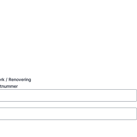
rk / Renovering
stnummer
s