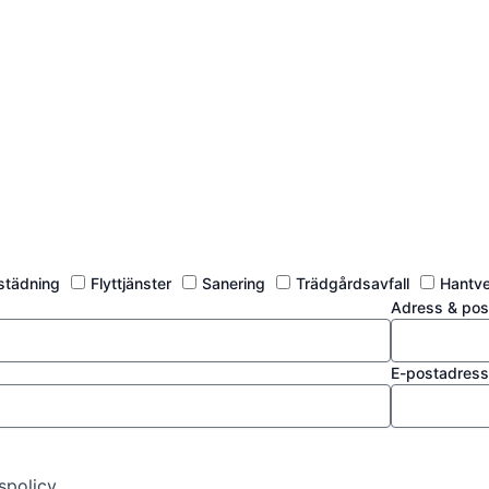
tstädning
Flyttjänster
Sanering
Trädgårdsavfall
Hantve
Adress & po
E-postadres
policy.