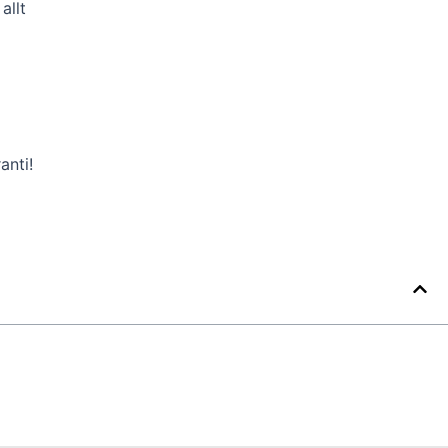
allt
anti!