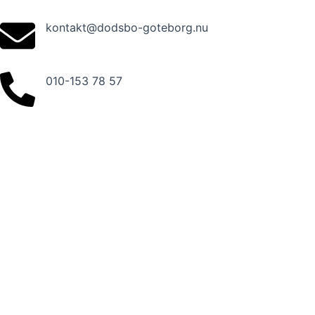
Skip
to
kontakt@dodsbo-goteborg.nu
content
010-153 78 57