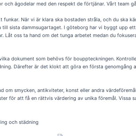
or och ägodelar med den respekt de förtjänar. Vårt team går
t funkar. När vi är klara ska bostaden stråla, och du ska kän
 till sista dammsugartaget. I göteborg har vi byggt upp ett
bar. Låt oss ta hand om det tunga arbetet medan du fokusera
r vilka dokument som behövs för bouppteckningen. Kontrol
ordning. Därefter är det klokt att göra en första genomgång 
 om smycken, antikviteter, konst eller andra värdeföremål
lister för att få en rättvis värdering av unika föremål. Vis