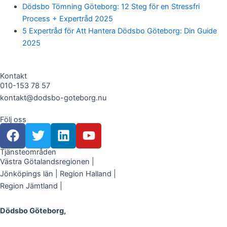
Dödsbo Tömning Göteborg: 12 Steg för en Stressfri
Process + Expertråd 2025
5 Expertråd för Att Hantera Dödsbo Göteborg: Din Guide
2025
Kontakt
010-153 78 57
kontakt@dodsbo-goteborg.nu
Följ oss
F
T
L
Y
a
w
i
o
c
i
n
u
Tjänsteområden
Västra Götalandsregionen |
e
t
k
t
Jönköpings län | Region Halland |
b
t
e
u
Region Jämtland |
o
e
d
b
o
r
i
e
Dödsbo Göteborg,
k
n