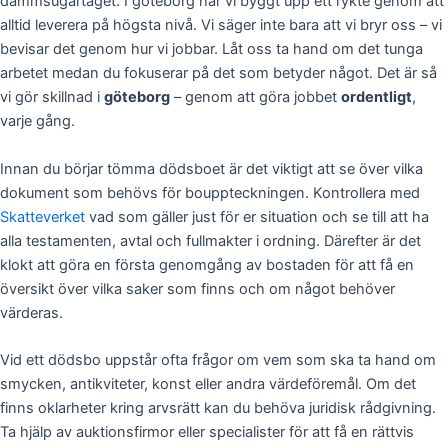
dammsugartaget. I göteborg har vi byggt upp ett rykte genom att
alltid leverera på högsta nivå. Vi säger inte bara att vi bryr oss – vi
bevisar det genom hur vi jobbar. Låt oss ta hand om det tunga
arbetet medan du fokuserar på det som betyder något. Det är så
vi gör skillnad i
göteborg
– genom att göra jobbet
ordentligt
,
varje gång.
Innan du börjar tömma dödsboet är det viktigt att se över vilka
dokument som behövs för bouppteckningen. Kontrollera med
Skatteverket
vad som gäller just för er situation och se till att ha
alla testamenten, avtal och fullmakter i ordning. Därefter är det
klokt att göra en första genomgång av bostaden för att få en
översikt över vilka saker som finns och om något behöver
värderas.
Vid ett dödsbo uppstår ofta frågor om vem som ska ta hand om
smycken, antikviteter, konst eller andra värdeföremål. Om det
finns oklarheter kring arvsrätt kan du behöva juridisk rådgivning.
Ta hjälp av auktionsfirmor eller specialister för att få en rättvis