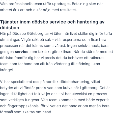
Våra professionella team utför uppdraget. Betalning sker när
arbetet är klart och du är nöjd med resultatet.
Tjänster inom dödsbo service och hantering av
dödsbon
Här på Dödsbo Göteborg tar vi täten när livet ställer dig inför tuffa
utmaningar. Vi går rakt på sak – vi är experterna som fixar hela
processen när det känns som svårast. Ingen snick-snack, bara
gedigen
service
som faktiskt gör skillnad. När du står där med ett
dödsbo framför dig har vi precis det du behöver: ett rutinerat
team som tar hand om allt från värdering till städning, utan
krångel.
Vi har specialiserat oss på nordisk dödsbohantering, vilket
betyder att vi förstår precis vad som krävs här i göteborg. Det är
ingen tillfällighet att folk väljer oss – vi har utvecklat en process
som verkligen fungerar. Vårt team kommer in med både expertis
och fingertoppskänsla, för vi vet att det handlar om mer än bara
föremål som ska tas om hand.