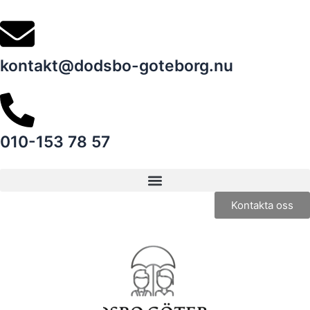
Skip
to
content
kontakt@dodsbo-goteborg.nu
010-153 78 57
Kontakta oss