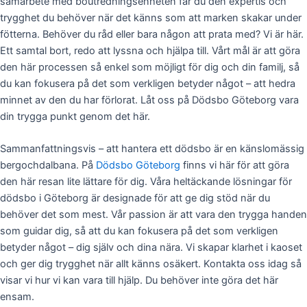
samarbete med boutredningsenheten får du den expertis och
trygghet du behöver när det känns som att marken skakar under
fötterna. Behöver du råd eller bara någon att prata med? Vi är här.
Ett samtal bort, redo att lyssna och hjälpa till. Vårt mål är att göra
den här processen så enkel som möjligt för dig och din familj, så
du kan fokusera på det som verkligen betyder något – att hedra
minnet av den du har förlorat. Låt oss på Dödsbo Göteborg vara
din trygga punkt genom det här.
Sammanfattningsvis – att hantera ett dödsbo är en känslomässig
bergochdalbana. På
Dödsbo Göteborg
finns vi här för att göra
den här resan lite lättare för dig. Våra heltäckande lösningar för
dödsbo i Göteborg är designade för att ge dig stöd när du
behöver det som mest. Vår passion är att vara den trygga handen
som guidar dig, så att du kan fokusera på det som verkligen
betyder något – dig själv och dina nära. Vi skapar klarhet i kaoset
och ger dig trygghet när allt känns osäkert. Kontakta oss idag så
visar vi hur vi kan vara till hjälp. Du behöver inte göra det här
ensam.