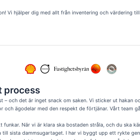
n! Vi hjälper dig med allt från inventering och värdering til
 process
och det är inget snack om saken. Vi sticker ut hakan och 
or och ägodelar med den respekt de förtjänar. Vårt team går
t funkar. När vi är klara ska bostaden stråla, och du ska kän
till sista dammsugartaget. I har vi byggt upp ett rykte geno