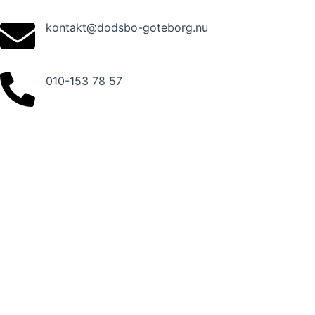
Skip
to
kontakt@dodsbo-goteborg.nu
content
010-153 78 57