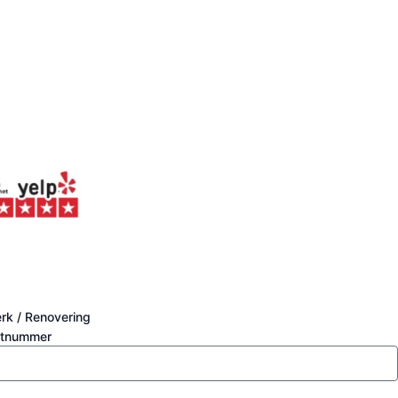
rk / Renovering
stnummer
s