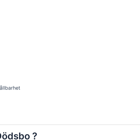
ållbarhet
Dödsbo ?