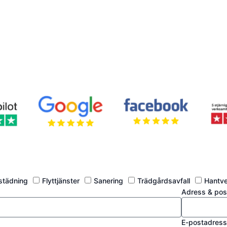
tstädning
Flyttjänster
Sanering
Trädgårdsavfall
Hantve
Adress & po
E-postadres